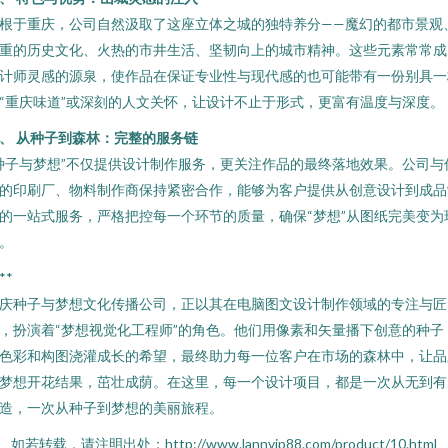
根于重庆，公司自然汲取了这座立体之城的独特养分——魔幻的都市景观
重的历史文化、火热的市井生活、坚韧向上的城市精神。这些元素常常成
计师灵感的源泉，使作品在保证专业性与现代感的也可能带有一份别具一
“重庆味道”或深刻的人文关怀，让设计不止于形式，更富有温度与深度。
、 从种子到森林：完整的服务链
种子与梦想”不仅提供设计制作服务，更关注作品的最终落地效果。公司与
的印刷厂、物料制作商保持紧密合作，能够为客户提供从创意设计到成品
的一站式服务，严格把控每一个环节的质量，确保“梦想”从图纸完美变为
。
**
庆种子与梦想文化传播公司，正以其在电脑图文设计制作领域的专注与匠
，扮演着“梦想视觉化工程师”的角色。他们用像素和矢量播下创意的种子
色彩和构图浇灌成长的希望，最终助力每一位客户在市场的森林中，让品
梦想开花结果，茁壮成荫。在这里，每一个设计项目，都是一次从无到有
造，一次从种子到梦想的美丽旅程。
如若转载，请注明出处：http://www.lannvip88.com/product/10.html