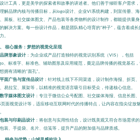
设计工具，更是美学的探索者和故事的讲述者。他们善于倾听客户需求，
理解品牌内核与传播目标，从logo设计、企业VI系统构建，到宣传册、海
、展板、社交媒体图文、产品包装等各类物料的设计制作，都能提供量身
的解决方案。每一份设计作品，都是团队精心培育的“种子”，蕴含着成长
力。
、 核心服务：梦想的视觉化呈现
品牌形象设计
：为企业或产品打造独特的视觉识别系统（VIS），包括
ogo、标准字、标准色、辅助图形及应用规范，奠定品牌传播的视觉基石，
想拥有清晰的“面孔”。
平面广告与宣传品设计
：针对线上线下不同渠道，设计制作海报、折页、
、易拉宝、展架等，以精准的视觉语言吸引目标受众，传递核心信息。
数字媒体图文设计
：专注于微信公众号配图、社交媒体海报、信息长图、
5页面视觉设计等，适应移动互联网时代的传播特点，让内容在指尖绽放
。
包装与印刷品设计
：将创意与实用性结合，设计既美观又符合市场需求的
包装、手提袋、名片、信笺等，提升产品的附加值与品牌质感。
、 特色与优势：山城灵感的注入