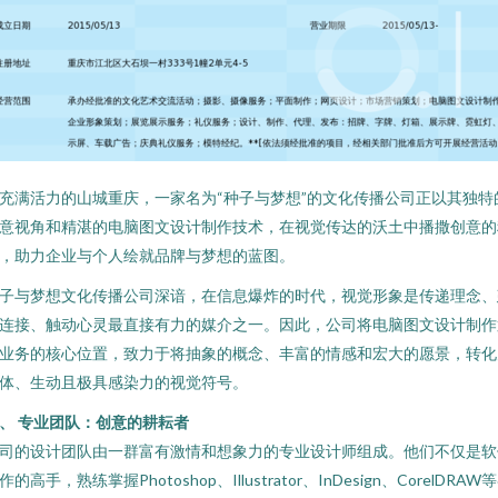
充满活力的山城重庆，一家名为“种子与梦想”的文化传播公司正以其独特
意视角和精湛的电脑图文设计制作技术，在视觉传达的沃土中播撒创意的
，助力企业与个人绘就品牌与梦想的蓝图。
子与梦想文化传播公司深谙，在信息爆炸的时代，视觉形象是传递理念、
连接、触动心灵最直接有力的媒介之一。因此，公司将电脑图文设计制作
业务的核心位置，致力于将抽象的概念、丰富的情感和宏大的愿景，转化
体、生动且极具感染力的视觉符号。
、 专业团队：创意的耕耘者
司的设计团队由一群富有激情和想象力的专业设计师组成。他们不仅是软
作的高手，熟练掌握Photoshop、Illustrator、InDesign、CorelDRAW