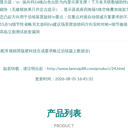
显示器：\n - 纵向码16格白色台阶为内显示屏支撑！下方各关联数辅助性
砌块（无建模效果只作定点提示），显示器底座四角隔1格空格叠加做架
态凸起方向用于后续装置旋转\n要点：仅重点对接自动筛减方案要求的不
15步\\(细节性省略另文放码)\n建议场景摆放错码方向实时对称+细节修描
高临立面测试嵌套漏洞
适配常规精简版硬科技生成要求略过后续篇上数据全)
如若转载，请注明出处：http://www.lannvip88.com/product/24.html
更新时间：2026-08-05 16:45:32
产品列表
PRODUCT