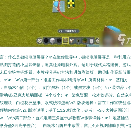
言：什么是微缩电脑屏幕？\n在迷你世界中，微缩电脑屏幕是一种利用方
贴图打造的小型装饰物，逼真还原电脑外观。适用于现代风格建筑、游戏
末日实验室等场景。本教程分基础方法和进阶彩绘版，助你制作高细节屏
。\n\n---\n\n第一部分：准备工作与材料清单\n1. 所需材料：\n - 基础方
：白杨木台阶（2个）、刻字黑板（1个）或黑方块（5个）\n - 装饰品：
滑动板/亚克力玻璃面板（4个/2个）\n - 染色资源：松木软瓷砖、自然灰
纹理块、白橙花纹壁纸、欧式楼梯壁画\n2. 版块选择：需在工作室或创造
领地内实施\n3. 版本说明：基于1.1.20版优化，参考T_ySioi大神蓝图设计
n\n---\n\n第二部分：台式电脑三角显示屏教程\n步骤详解：\n1. 地基铺垫
纵齐垒2面高平整台）：白杨木台阶居中放置，留足4(正视图辅助参照)--