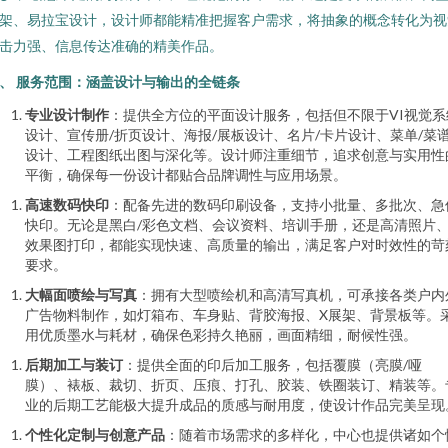
架、易拉宝设计，设计师都能精准把握客户需求，将抽象的概念转化为视
击力强、信息传达准确的精美作品。
、 服务范围：涵盖设计与输出的全链条
专业设计制作
：提供全方位的平面设计服务，包括但不限于VI视觉系
设计、宣传册/折页设计、海报/展板设计、名片/卡片设计、菜单/菜
设计、工程图纸出图与深化等。设计师注重细节，追求创意与实用性
平衡，确保每一份设计都贴合品牌调性与应用场景。
高速数码快印
：配备先进的数码印刷设备，支持小批量、多批次、急
快印。无论是黑白/彩色文档、会议资料、培训手册，还是高清照片
效果图打印，都能实现快速、高质量的输出，满足客户对时效性的苛
要求。
大幅面喷绘与写真
：拥有大型喷绘机和高清写真机，可承接各类户内
广告物料制作，如灯箱布、车身贴、背胶海报、X展架、背景板等。
用优质墨水与耗材，确保色彩持久艳丽，画面精细，耐候性强。
后期加工与装订
：提供全面的印后加工服务，包括覆膜（亮膜/哑
膜）、裱板、裁切、折页、压痕、打孔、胶装、铁圈装订、精装等。
业的后期工艺能极大提升成品的质感与耐用度，使设计作品完美呈现
个性化定制与创意产品
：随着市场需求的多样化，中心也提供诸如个